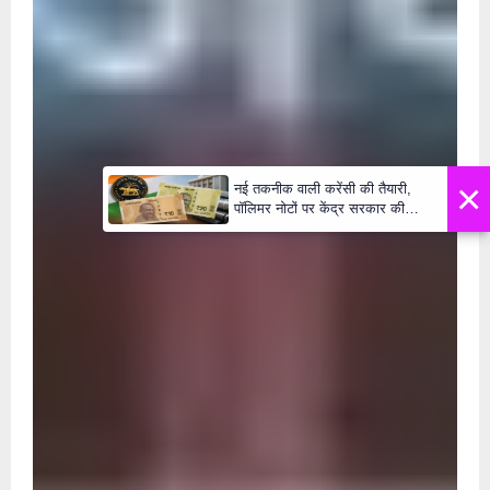
×
नई तकनीक वाली करेंसी की तैयारी,
पॉलिमर नोटों पर केंद्र सरकार की
मुहर,जल्द बाजार में दिखेंगे प्लास्टिक के
₹10 और ₹20 के नोट - Daily Lok
Manch PM Modi U