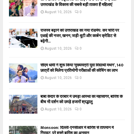
उत्तराखंड के विकास की सबसे बड़ी ताकत हैं महिलाएं
August 10, 2026
0
राजस्व बढ़ाने को उत्तराखंड का नया रोडमैप: कर चोरी पर
एआई की नजर, खनन, जड़ी-बूटी और कार्बन क्रेडिट से
बढ़ेगी...
August 10, 2026
0
सीएम धामी ने शुरू किया ‘मुख्यमंत्री युवा विद्यार्थी मंथन’, 140
छात्रों को मिलेगा प्रतियोगी परीक्षाओं की कोचिंग का लाभ
August 10, 2026
0
बाबा केदार के दरबार में उमड़ा आस्था का महासागर, बारिश के
बीच भी दर्शन को उमड़े हजारों श्रद्धालु
August 10, 2026
0
Monsoon: दिल्ली-एनसीआर में बारिश से तापमान में
गिरावट, पूरे हफ्ते बारिश का अनुमान