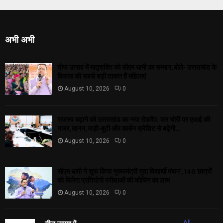
अभी अभी
तीज उत्सव में मातृशक्ति को सीएम धामी का सम्मान, बोले- उत्तराखंड के
विकास की सबसे बड़ी ताकत हैं महिलाएं
August 10, 2026
0
राजस्व बढ़ाने को उत्तराखंड का नया रोडमैप: कर चोरी पर एआई की
नजर, खनन, जड़ी-बूटी और कार्बन क्रेडिट से बढ़ेगी...
August 10, 2026
0
सीएम धामी ने शुरू किया ‘मुख्यमंत्री युवा विद्यार्थी मंथन’, 140 छात्रों
को मिलेगा प्रतियोगी परीक्षाओं की कोचिंग का लाभ
August 10, 2026
0
All