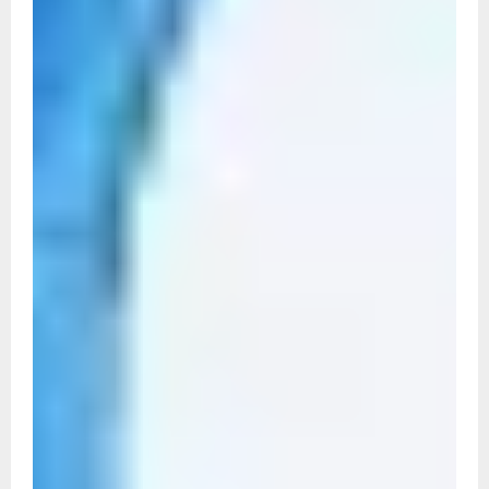
नई तकनीक वाली करेंसी की तैयारी,
पॉलिमर नोटों पर केंद्र सरकार की
मुहर,जल्द बाजार में दिखेंगे प्लास्टिक के
₹10 और ₹20 के नोट - Daily Lok
Manch PM Modi U