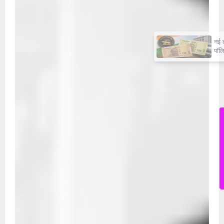
×
नई तकनीक वाली करेंसी की तैयारी,
पॉलिमर नोटों पर केंद्र सरकार की
मुहर,जल्द बाजार में दिखेंगे प्लास्टिक के
₹10 और ₹20 के नोट - Daily Lok
Manch PM Modi U