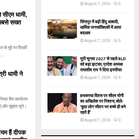
August 7, 2026
0
से सीएम धामी,
सबसे सख्त
सिंगापुर में बढ़ी हिंदू आबादी,
धार्मिक जनसांख्यिकी में आया
बदलाव
August 7, 2026
0
 के मुद्दे पर विपक्षी
..
यूपी चुनाव 2027 से पहले RLD
को बड़ा झटका, प्रदेश अध्यक्ष
रामाशीष राय ने दिया इस्तीफा
्री धामी ने
August 7, 2026
0
हथकरघा दिवस पर सीएम योगी
स्थित कैंप कार्यालय
का अखिलेश पर निशाना, बोले-
‘कुछ लोग जीवन भर बच्चे ही बने
एं और सुझाव सुने।
रहते हैं’
August 7, 2026
0
ायम हैं दीपक