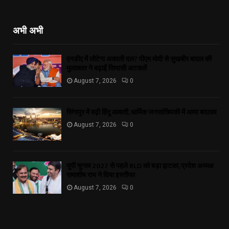
अभी अभी
एनडीए में लौटेगा अकाली दल? पीएम मोदी से सुखबीर बादल की
मुलाकात ने बढ़ाईं सियासी अटकलें
August 7, 2026
0
सिंगापुर में बढ़ी हिंदू आबादी, धार्मिक जनसांख्यिकी में आया बदलाव
August 7, 2026
0
यूपी चुनाव 2027 से पहले RLD को बड़ा झटका, प्रदेश अध्यक्ष
रामाशीष राय ने दिया इस्तीफा
August 7, 2026
0