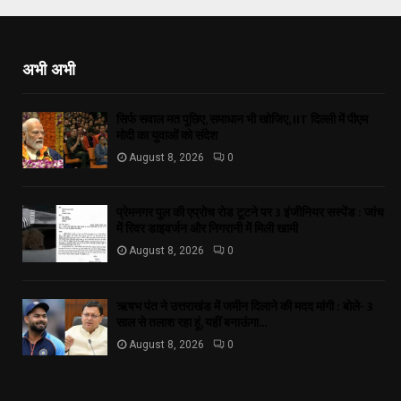
अभी अभी
सिर्फ सवाल मत पूछिए, समाधान भी खोजिए, IIT दिल्ली में पीएम
मोदी का युवाओं को संदेश
August 8, 2026
0
प्रेमनगर पुल की एप्रोच रोड टूटने पर 3 इंजीनियर सस्पेंड : जांच
में रिवर डाइवर्जन और निगरानी में मिली खामी
August 8, 2026
0
ऋषभ पंत ने उत्तराखंड में जमीन दिलाने की मदद मांगी : बोले- 3
साल से तलाश रहा हूं, यहीं बनाऊंगा...
August 8, 2026
0