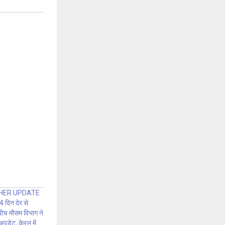
HER UPDATE
िन देर से
े बीच मौसम विभाग ने
पडेट, केरल में