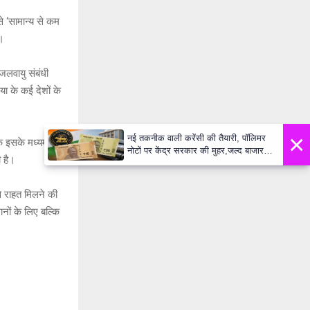
े ‘सामान्य से कम
ै।
जलवायु संबंधी
ा के कई देशों के
×
नई तकनीक वाली करेंसी की तैयारी, पॉलिमर
क इसके मध्यम से
नोटों पर केंद्र सरकार की मुहर,जल्द बाजार में
ी है।
दिखेंगे प्लास्टिक के ₹10 और ₹20 के नोट -
Daily Lok Manch PM Modi U
से राहत मिलने की
ानों के लिए बल्कि