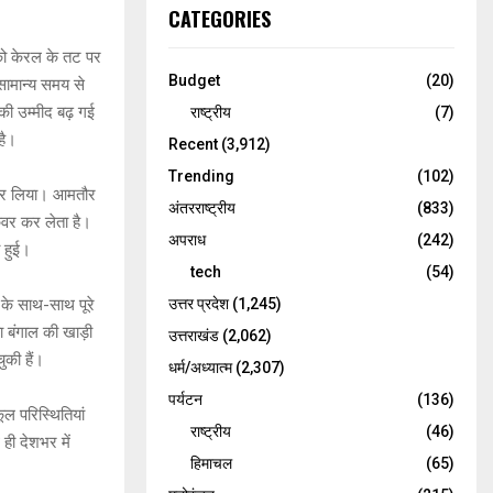
CATEGORIES
 को केरल के तट पर
Budget
(20)
सामान्य समय से
की उम्मीद बढ़ गई
राष्ट्रीय
(7)
है।
Recent
(3,912)
Trending
(102)
श कर लिया। आमतौर
अंतरराष्ट्रीय
(833)
कवर कर लेता है।
अपराध
(242)
 हुई।
tech
(54)
उत्तर प्रदेश
(1,245)
ं के साथ-साथ पूरे
ा बंगाल की खाड़ी
उत्तराखंड
(2,062)
चुकी हैं।
धर्म/अध्यात्म
(2,307)
पर्यटन
(136)
ल परिस्थितियां
राष्ट्रीय
(46)
ही देशभर में
हिमाचल
(65)