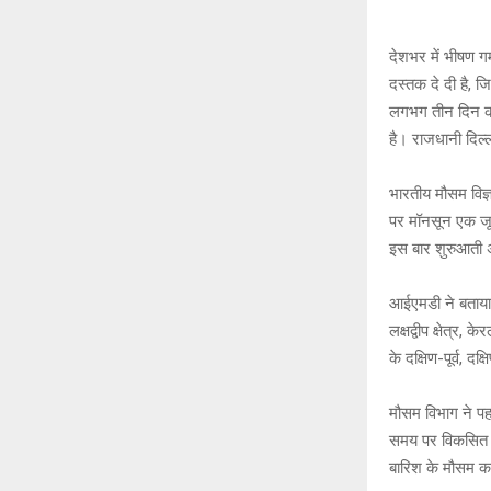
s
b
A
o
देशभर में भीषण ग
दस्तक दे दी है, 
p
o
लगभग तीन दिन की 
p
k
है। राजधानी दिल्
भारतीय मौसम विज्
पर मॉनसून एक जून
इस बार शुरुआती अ
आईएमडी ने बताया क
लक्षद्वीप क्षेत्र
के दक्षिण-पूर्व, दक
मौसम विभाग ने प
समय पर विकसित नह
बारिश के मौसम का