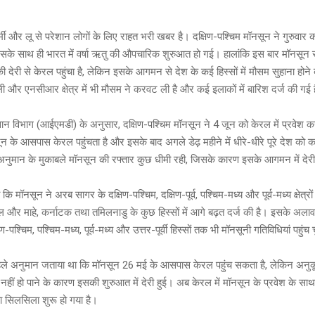
a
Li
er
g
n
र्मी और लू से परेशान लोगों के लिए राहत भरी खबर है। दक्षिण-पश्चिम मॉनसून ने गुरुवार
जिसके साथ ही भारत में वर्षा ऋतु की औपचारिक शुरुआत हो गई। हालांकि इस बार मॉनसून 
e
k
देरी से केरल पहुंचा है, लेकिन इसके आगमन से देश के कई हिस्सों में मौसम सुहाना होने 
ली और एनसीआर क्षेत्र में भी मौसम ने करवट ली है और कई इलाकों में बारिश दर्ज की गई 
ञान विभाग (आईएमडी) के अनुसार, दक्षिण-पश्चिम मॉनसून ने 4 जून को केरल में प्रवे
 के आसपास केरल पहुंचता है और इसके बाद अगले डेढ़ महीने में धीरे-धीरे पूरे देश को 
नुमान के मुकाबले मॉनसून की रफ्तार कुछ धीमी रही, जिसके कारण इसके आगमन में देरी
ि मॉनसून ने अरब सागर के दक्षिण-पश्चिम, दक्षिण-पूर्व, पश्चिम-मध्य और पूर्व-मध्य क्षेत्रो
, केरल और माहे, कर्नाटक तथा तमिलनाडु के कुछ हिस्सों में आगे बढ़त दर्ज की है। इसके अलाव
्षिण-पश्चिम, पश्चिम-मध्य, पूर्व-मध्य और उत्तर-पूर्वी हिस्सों तक भी मॉनसूनी गतिविधियां पहुंच 
हले अनुमान जताया था कि मॉनसून 26 मई के आसपास केरल पहुंच सकता है, लेकिन अनुकू
ीं हो पाने के कारण इसकी शुरुआत में देरी हुई। अब केरल में मॉनसून के प्रवेश के साथ 
 सिलसिला शुरू हो गया है।