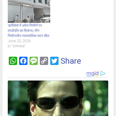
ऋषिकेश में अवैध निर्माणों पर
एमडीडीए का शिकंजा, तीन
निर्माणाधीन व्यावसायिक भवन सील
June 23, 2026
In "उत्तराखंड"
W
F
M
C
T
Share
h
a
es
o
wi
at
ce
s
py
tt
s
b
a
Li
er
A
o
g
n
p
o
e
k
p
k