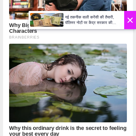
×
नई तकनीक वाली करेंसी की तैयारी,
पॉलिमर नोटों पर केंद्र सरकार की
मुहर,जल्द बाजार में दिखेंगे प्लास्टिक के
₹10 और ₹20 के नोट - Daily Lok
Manch PM Modi U