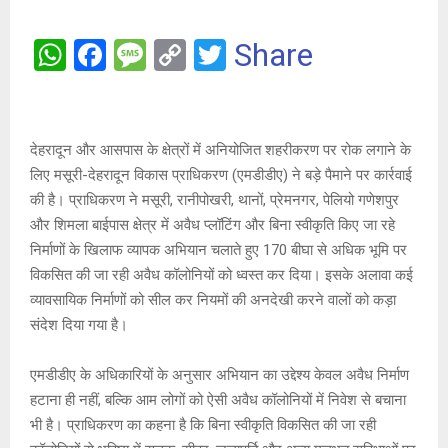
W
F
M
C
T
Share
h
a
es
o
wi
at
ce
s
py
tt
s
b
a
Li
er
देहरादून और आसपास के क्षेत्रों में अनियोजित शहरीकरण पर रोक लगाने के
A
o
g
n
लिए मसूरी-देहरादून विकास प्राधिकरण (एमडीडीए) ने बड़े पैमाने पर कार्रवाई
की है। प्राधिकरण ने मसूरी, रानीपोखरी, थानों, प्रेमनगर, पेलियो गणेशपुर
p
o
e
k
और शिमला बाईपास क्षेत्र में अवैध प्लॉटिंग और बिना स्वीकृति किए जा रहे
p
k
निर्माणों के खिलाफ व्यापक अभियान चलाते हुए 170 बीघा से अधिक भूमि पर
विकसित की जा रही अवैध कॉलोनियों को ध्वस्त कर दिया। इसके अलावा कई
व्यावसायिक निर्माणों को सील कर नियमों की अनदेखी करने वालों को कड़ा
संदेश दिया गया है।
एमडीडीए के अधिकारियों के अनुसार अभियान का उद्देश्य केवल अवैध निर्माण
हटाना ही नहीं, बल्कि आम लोगों को ऐसी अवैध कॉलोनियों में निवेश से बचाना
भी है। प्राधिकरण का कहना है कि बिना स्वीकृति विकसित की जा रही