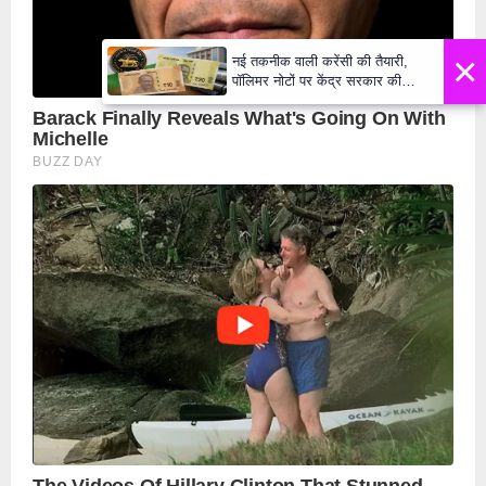
×
नई तकनीक वाली करेंसी की तैयारी,
पॉलिमर नोटों पर केंद्र सरकार की
मुहर,जल्द बाजार में दिखेंगे प्लास्टिक के
₹10 और ₹20 के नोट - Daily Lok
Manch PM Modi U