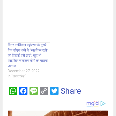
विंटर कार्निवाल महोत्सव के दूसरे
दिन सीएम धामी ने “साइकिल रैली”
को दिखाई हरी झंडी, खुद भी
साइकिल चलाकर लोगों का बढ़ाया
उत्साह
December 27, 2022
In "उत्तराखंड"
W
F
M
C
T
Share
h
a
es
o
wi
at
ce
s
py
tt
s
b
a
Li
er