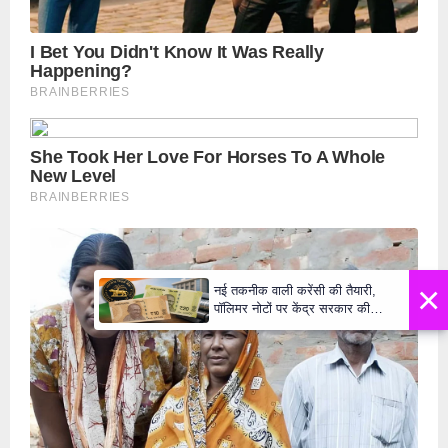
×
नई तकनीक वाली करेंसी की तैयारी,
पॉलिमर नोटों पर केंद्र सरकार की
मुहर,जल्द बाजार में दिखेंगे प्लास्टिक के
₹10 और ₹20 के नोट - Daily Lok
Manch PM Modi U