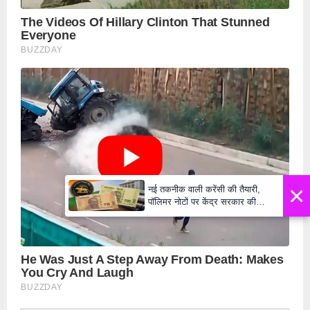
×
नई तकनीक वाली करेंसी की तैयारी,
पॉलिमर नोटों पर केंद्र सरकार की
मुहर,जल्द बाजार में दिखेंगे प्लास्टिक के
₹10 और ₹20 के नोट - Daily Lok
Manch PM Modi U