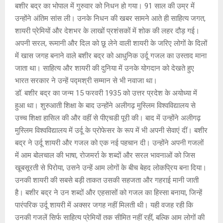
A
o
g
n
बशीर बद्र का भोपाल में गुरुवार को निधन हो गया। 91 साल की उम्र में
उन्होंने अंतिम सांस ली। उनके निधन की खबर सामने आते ही साहित्य जगत,
p
o
e
k
शायरी प्रेमियों और देशभर के लाखों प्रशंसकों में शोक की लहर दौड़ गई।
p
k
अपनी सरल, रूमानी और दिल को छू लेने वाली शायरी के जरिए लोगों के दिलों
में खास जगह बनाने वाले बशीर बद्र को आधुनिक उर्दू गजल का उस्ताद माना
जाता था। साहित्य और शायरी की दुनिया में उनके योगदान को देखते हुए
भारत सरकार ने उन्हें पद्मश्री सम्मान से भी नवाजा था।
डॉ. बशीर बद्र का जन्म 15 फरवरी 1935 को उत्तर प्रदेश के अयोध्या में
हुआ था। शुरुआती शिक्षा के बाद उन्होंने अलीगढ़ मुस्लिम विश्वविद्यालय से
उच्च शिक्षा हासिल की और वहीं से पीएचडी पूरी की। बाद में उन्होंने अलीगढ़
मुस्लिम विश्वविद्यालय में उर्दू के प्रोफेसर के रूप में भी अपनी सेवाएं दीं। बशीर
बद्र ने उर्दू शायरी और गजल को एक नई पहचान दी। उन्होंने अपनी गजलों
में आम बोलचाल की भाषा, रोजमर्रा के शब्दों और सरल भावनाओं को जिस
खूबसूरती से पिरोया, उसने उन्हें आम लोगों के बीच बेहद लोकप्रिय बना दिया।
उनकी शायरी की सबसे बड़ी ताकत उसकी सहजता और गहराई मानी जाती
है। बशीर बद्र ने उन शब्दों और एहसासों को गजल का हिस्सा बनाया, जिन्हें
पारंपरिक उर्दू शायरी में अक्सर जगह नहीं मिलती थी। यही वजह रही कि
उनकी गजलें सिर्फ साहित्य प्रेमियों तक सीमित नहीं रहीं, बल्कि आम लोगों की