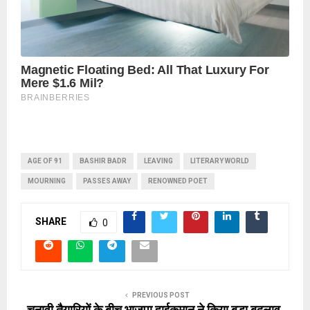
AGE OF 91
BASHIR BADR
LEAVING
LITERARY WORLD
MOURNING
PASSES AWAY
RENOWNED POET
SHARE
0
PREVIOUS POST