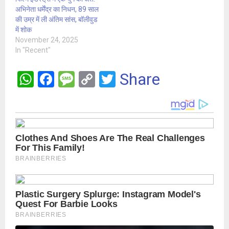
अभिनेता धर्मेंद्र का निधन, 89 साल
की उम्र में ली अंतिम सांस, बॉलीवुड
में शोक
November 24, 2025
In "Recent"
W
F
M
C
T
Share
h
a
es
o
wi
at
ce
s
py
tt
s
b
a
Li
er
A
o
g
n
p
o
e
k
p
k