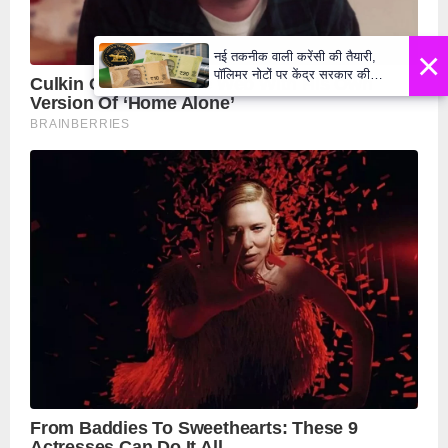
×
नई तकनीक वाली करेंसी की तैयारी,
पॉलिमर नोटों पर केंद्र सरकार की
मुहर,जल्द बाजार में दिखेंगे प्लास्टिक के
₹10 और ₹20 के नोट - Daily Lok
Manch PM Modi U