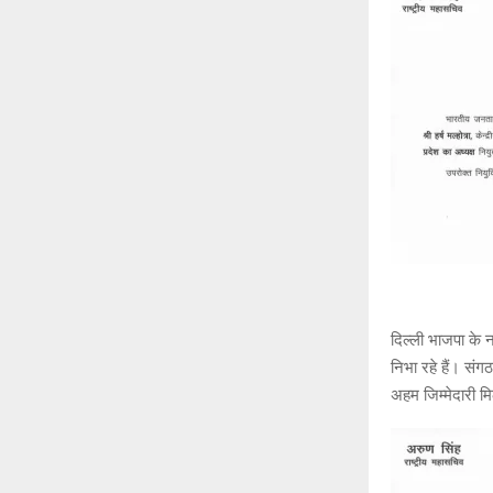
p
k
दिल्ली भाजपा के नए
निभा रहे हैं। सं
अहम जिम्मेदारी म