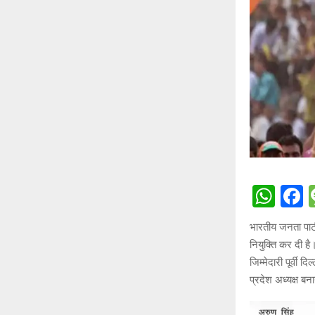
W
h
a
भारतीय जनता पार्ट
at
c
नियुक्ति कर दी है।
s
b
जिम्मेदारी पूर्वी द
A
o
प्रदेश अध्यक्ष बन
p
o