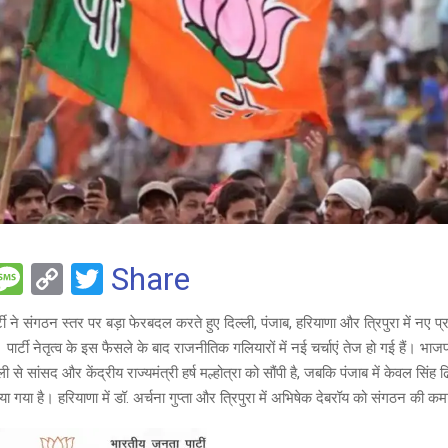
F
M
C
T
Share
es
o
wi
ी ने संगठन स्तर पर बड़ा फेरबदल करते हुए दिल्ली, पंजाब, हरियाणा और त्रिपुरा में नए प्रद
e
s
py
tt
 पार्टी नेतृत्व के इस फैसले के बाद राजनीतिक गलियारों में नई चर्चाएं तेज हो गई हैं। भाजप
a
Li
er
िल्ली से सांसद और केंद्रीय राज्यमंत्री हर्ष मल्होत्रा को सौंपी है, जबकि पंजाब में केवल सिंह 
g
n
ाया गया है। हरियाणा में डॉ. अर्चना गुप्ता और त्रिपुरा में अभिषेक देबरॉय को संगठन की क
e
k