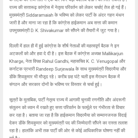
s
b
a
Li
er
A
o
g
n
राज्य की सत्तारूढ़ कांग्रेस में नेतृत्व परिवर्तन को लेकर चर्चाएं तेज हो गई हैं।
मुख्यमंत्री Siddaramaiah के भविष्य को लेकर पार्टी के अंदर गहन मंथन
p
o
e
k
जारी है और माना जा रहा है कि कांग्रेस हाईकमान अब सत्ता की कमान
p
k
उपमुख्यमंत्री D. K. Shivakumar को सौंपने की तैयारी में जुट गया है।
दिल्ली में हाल ही में हुई कांग्रेस के शीर्ष नेताओं की महत्वपूर्ण बैठक ने इन
अटकलों को और हवा दे दी है। इस बैठक में कांग्रेस अध्यक्ष Mallikarjun
Kharge, नेता विपक्ष Rahul Gandhi, महासचिव K. C. Venugopal और
कर्नाटक प्रभारी Randeep Surjewala के साथ मुख्यमंत्री सिद्दरमैया और
डीके शिवकुमार भी मौजूद रहे। करीब छह घंटे चली इस मैराथन बैठक में
संगठन और सरकार दोनों के भविष्य पर विस्तार से चर्चा हुई।
सूत्रों के मुताबिक, पार्टी नेतृत्व राज्य में आगामी चुनावी रणनीति और अंदरूनी
संतुलन को ध्यान में रखते हुए सत्ता परिवर्तन के फार्मूले पर गंभीरता से विचार
कर रहा है। बताया जा रहा है कि हाईकमान सिद्दरमैया को सम्मानजनक विदाई
देकर डीके शिवकुमार को मुख्यमंत्री पद की जिम्मेदारी सौंपने का रास्ता तलाश
रहा है। हालांकि अभी तक पार्टी की ओर से कोई आधिकारिक घोषणा नहीं की