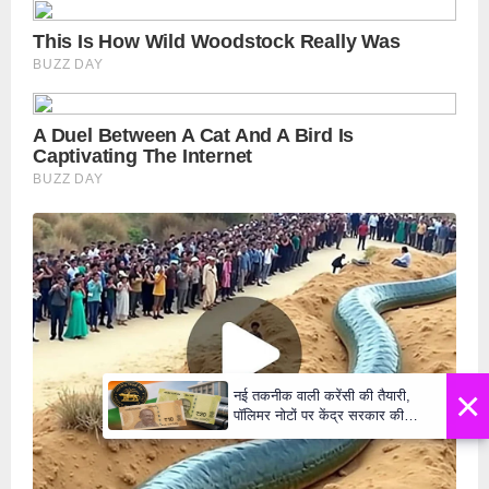
×
नई तकनीक वाली करेंसी की तैयारी,
पॉलिमर नोटों पर केंद्र सरकार की
मुहर,जल्द बाजार में दिखेंगे प्लास्टिक के
₹10 और ₹20 के नोट - Daily Lok
Manch PM Modi U