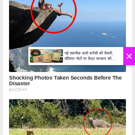
×
नई तकनीक वाली करेंसी की तैयारी,
पॉलिमर नोटों पर केंद्र सरकार की
मुहर,जल्द बाजार में दिखेंगे प्लास्टिक के
₹10 और ₹20 के नोट - Daily Lok
Manch PM Modi U