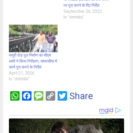
पर पूरा करने के दिए निर्देश
September 26, 2022
In "उत्तराखंड"
मसूरी रोड पुल निर्माण का सीएम
धामी ने किया निरीक्षण, समयसीमा में
कार्य पूरा करने के निर्देश
April 21, 2026
In "उत्तराखंड"
W
F
M
C
T
Share
h
a
es
o
wi
at
ce
s
py
tt
s
b
a
Li
er