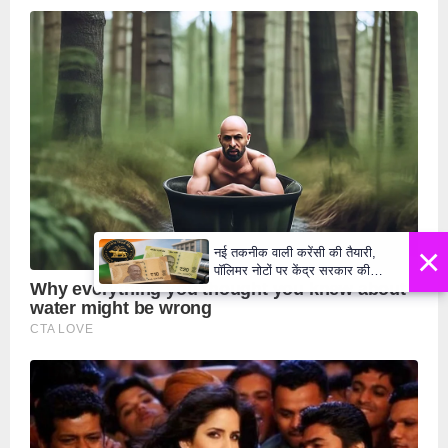
×
नई तकनीक वाली करेंसी की तैयारी,
पॉलिमर नोटों पर केंद्र सरकार की
मुहर,जल्द बाजार में दिखेंगे प्लास्टिक के
₹10 और ₹20 के नोट - Daily Lok
Manch PM Modi U