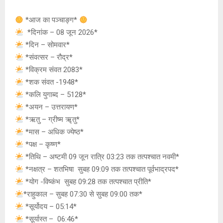
at
ce
s
py
tt
s
b
a
Li
er
*आज का पञ्चाङ्ग*
A
o
g
n
*दिनांक – 08 जून 2026*
*दिन – सोमवार*
p
o
e
k
*संवत्सर – रौद्र*
p
k
*विक्रम संवत 2083*
*शक संवत -1948*
*कलि युगाब्द – 5128*
*अयन – उत्तरायण*
*ऋतु – ग्रीष्म ॠतु*
*मास – अधिक ज्येष्ठ*
*पक्ष – कृष्ण*
*तिथि – अष्टमी 09 जून रात्रि 03:23 तक तत्पश्चात नवमी*
*नक्षत्र – शतभिषा सुबह 09:09 तक तत्पश्चात पूर्वभाद्रपद*
*योग -विष्कंभ सुबह 09:28 तक तत्पश्चात प्रीति*
*राहुकाल – सुबह 07:30 से सुबह 09:00 तक*
*सूर्योदय – 05:14*
*सूर्यास्त – 06:46*