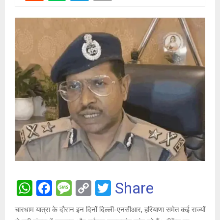
W
F
M
C
T
Share
h
a
es
o
wi
चारधाम यात्रा के दौरान इन दिनों दिल्ली-एनसीआर, हरियाणा समेत कई राज्यों
at
ce
s
py
tt