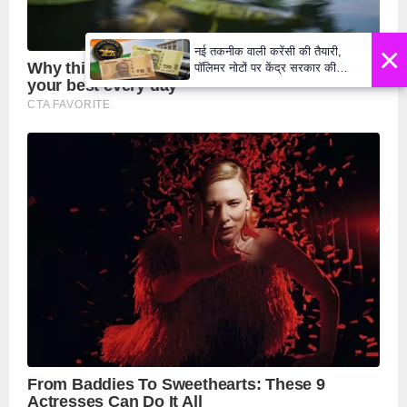
×
नई तकनीक वाली करेंसी की तैयारी,
पॉलिमर नोटों पर केंद्र सरकार की
मुहर,जल्द बाजार में दिखेंगे प्लास्टिक के
₹10 और ₹20 के नोट - Daily Lok
Manch PM Modi U