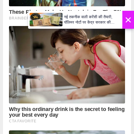
×
नई तकनीक वाली करेंसी की तैयारी,
पॉलिमर नोटों पर केंद्र सरकार की
मुहर,जल्द बाजार में दिखेंगे प्लास्टिक के
₹10 और ₹20 के नोट - Daily Lok
Manch PM Modi U