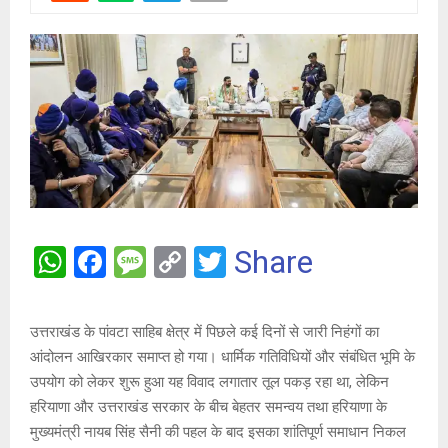
W
F
M
C
T
Share
h
a
es
o
wi
at
ce
s
py
tt
उत्तराखंड के पांवटा साहिब क्षेत्र में पिछले कई दिनों से जारी निहंगों का
s
b
a
Li
er
आंदोलन आखिरकार समाप्त हो गया। धार्मिक गतिविधियों और संबंधित भूमि के
A
o
g
n
उपयोग को लेकर शुरू हुआ यह विवाद लगातार तूल पकड़ रहा था, लेकिन
हरियाणा और उत्तराखंड सरकार के बीच बेहतर समन्वय तथा हरियाणा के
p
o
e
k
मुख्यमंत्री नायब सिंह सैनी की पहल के बाद इसका शांतिपूर्ण समाधान निकल