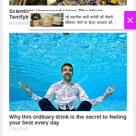
×
नई तकनीक वाली करेंसी की तैयारी,
पॉलिमर नोटों पर केंद्र सरकार की
मुहर,जल्द बाजार में दिखेंगे प्लास्टिक के
₹10 और ₹20 के नोट - Daily Lok
Manch PM Modi U