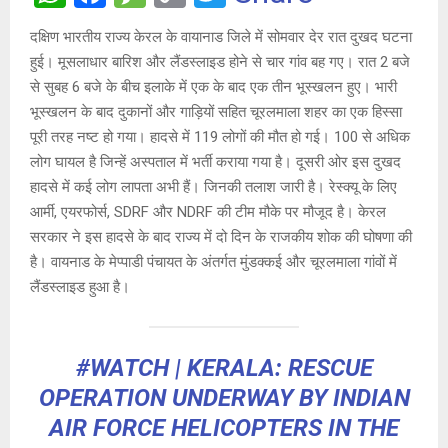
h
a
es
o
wi
दक्षिण भारतीय राज्य केरल के वायानाड जिले में सोमवार देर रात दुखद घटना
at
ce
s
py
tt
हुई। मूसलाधार बारिश और लैंडस्लाइड होने से चार गांव बह गए। रात 2 बजे
s
b
a
Li
er
से सुबह 6 बजे के बीच इलाके में एक के बाद एक तीन भूस्खलन हुए। भारी
A
o
g
n
भूस्खलन के बाद दुकानों और गाड़ियों सहित चूरलमाला शहर का एक हिस्सा
पूरी तरह नष्ट हो गया। हादसे में 119 लोगों की मौत हो गई। 100 से अधिक
p
o
e
k
लोग घायल है जिन्हें अस्पताल में भर्ती कराया गया है। दूसरी ओर इस दुखद
p
k
हादसे में कई लोग लापता अभी हैं। जिनकी तलाश जारी है। रेस्क्यू के लिए
आर्मी, एयरफोर्स, SDRF और NDRF की टीम मौके पर मौजूद है। केरल
सरकार ने इस हादसे के बाद राज्य में दो दिन के राजकीय शोक की घोषणा की
है। वायनाड के मेप्पाडी पंचायत के अंतर्गत मुंडक्कई और चूरलमाला गांवों में
लैंडस्लाइड हुआ है।
#WATCH
| KERALA: RESCUE
OPERATION UNDERWAY BY INDIAN
AIR FORCE HELICOPTERS IN THE