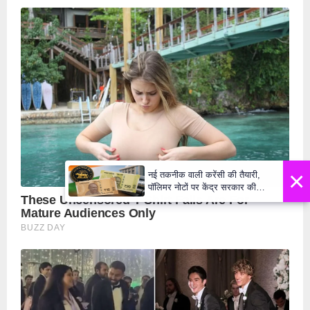
×
नई तकनीक वाली करेंसी की तैयारी,
पॉलिमर नोटों पर केंद्र सरकार की
मुहर,जल्द बाजार में दिखेंगे प्लास्टिक के
₹10 और ₹20 के नोट - Daily Lok
Manch PM Modi U