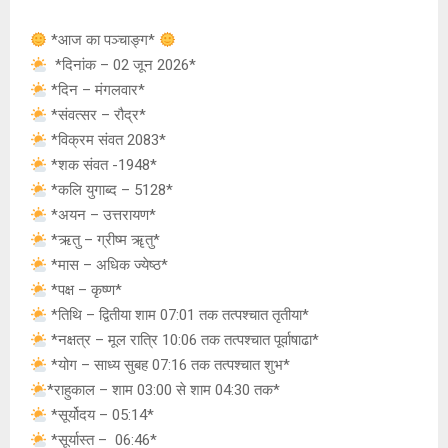
at
ce
s
py
tt
s
b
a
Li
er
*आज का पञ्चाङ्ग*
A
o
g
n
*दिनांक – 02 जून 2026*
*दिन – मंगलवार*
p
o
e
k
*संवत्सर – रौद्र*
p
k
*विक्रम संवत 2083*
*शक संवत -1948*
*कलि युगाब्द – 5128*
*अयन – उत्तरायण*
*ऋतु – ग्रीष्म ॠतु*
*मास – अधिक ज्येष्ठ*
*पक्ष – कृष्ण*
*तिथि – द्वितीया शाम 07:01 तक तत्पश्चात तृतीया*
*नक्षत्र – मूल रात्रि 10:06 तक तत्पश्चात पूर्वाषाढा*
*योग – साध्य सुबह 07:16 तक तत्पश्चात शुभ*
*राहुकाल – शाम 03:00 से शाम 04:30 तक*
*सूर्योदय – 05:14*
*सूर्यास्त – 06:46*