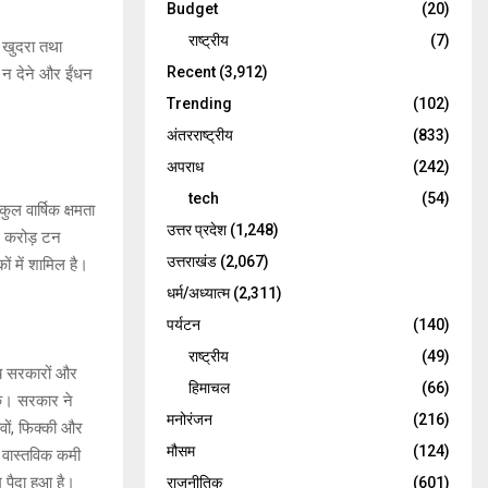
Budget
(20)
राष्ट्रीय
(7)
र खुदरा तथा
Recent
(3,912)
न न देने और ईंधन
Trending
(102)
अंतरराष्ट्रीय
(833)
अपराध
(242)
tech
(54)
ल वार्षिक क्षमता
उत्तर प्रदेश
(1,248)
5 करोड़ टन
उत्तराखंड
(2,067)
ों में शामिल है।
धर्म/अध्यात्म
(2,311)
पर्यटन
(140)
राष्ट्रीय
(49)
ज्य सरकारों और
हिमाचल
(66)
सके। सरकार ने
मनोरंजन
(216)
िवों, फिक्की और
मौसम
(124)
ई वास्तविक कमी
म पैदा हुआ है।
राजनीतिक
(601)