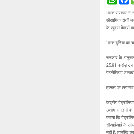
h
a
भारत सरकार ने स्
at
c
औद्योगिक दोनों जर
s
b
के खुदरा केंद्रो
A
o
भारत दुनिया का च
p
o
p
k
सरकार के अनुसार भ
25.81 करोड़ टन ह
पेट्रोलियम उत्पादो
हालात पर लगाता
केंद्रीय पेट्रोलि
उद्योग संगठनों के
बताया कि पेट्रोलि
सीआईआई के साथ स्
नहीं है, हालांकि 