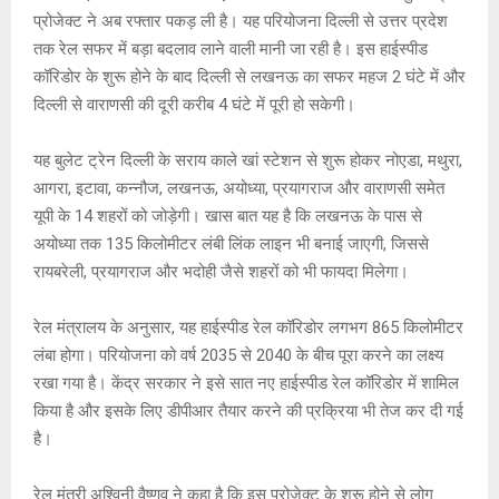
s
b
a
Li
er
प्रोजेक्ट ने अब रफ्तार पकड़ ली है। यह परियोजना दिल्ली से उत्तर प्रदेश
A
o
g
n
तक रेल सफर में बड़ा बदलाव लाने वाली मानी जा रही है। इस हाईस्पीड
कॉरिडोर के शुरू होने के बाद दिल्ली से लखनऊ का सफर महज 2 घंटे में और
p
o
e
k
दिल्ली से वाराणसी की दूरी करीब 4 घंटे में पूरी हो सकेगी।
p
k
यह बुलेट ट्रेन दिल्ली के सराय काले खां स्टेशन से शुरू होकर नोएडा, मथुरा,
आगरा, इटावा, कन्नौज, लखनऊ, अयोध्या, प्रयागराज और वाराणसी समेत
यूपी के 14 शहरों को जोड़ेगी। खास बात यह है कि लखनऊ के पास से
अयोध्या तक 135 किलोमीटर लंबी लिंक लाइन भी बनाई जाएगी, जिससे
रायबरेली, प्रयागराज और भदोही जैसे शहरों को भी फायदा मिलेगा।
रेल मंत्रालय के अनुसार, यह हाईस्पीड रेल कॉरिडोर लगभग 865 किलोमीटर
लंबा होगा। परियोजना को वर्ष 2035 से 2040 के बीच पूरा करने का लक्ष्य
रखा गया है। केंद्र सरकार ने इसे सात नए हाईस्पीड रेल कॉरिडोर में शामिल
किया है और इसके लिए डीपीआर तैयार करने की प्रक्रिया भी तेज कर दी गई
है।
रेल मंत्री अश्विनी वैष्णव ने कहा है कि इस प्रोजेक्ट के शुरू होने से लोग