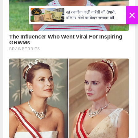
×
नई तकनीक वाली करेंसी की तैयारी,
पॉलिमर नोटों पर केंद्र सरकार की
मुहर,जल्द बाजार में दिखेंगे प्लास्टिक के
₹10 और ₹20 के नोट - Daily Lok
Manch PM Modi U