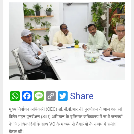
W
F
M
C
T
Share
h
a
es
o
wi
मुख्य निर्वाचन अधिकारी (CEO) डॉ. बी.वी.आर.सी. पुरुषोत्तम ने आज आगामी
at
ce
s
py
tt
विशेष गहन पुनरीक्षण (SIR) अभियान के दृष्टिगत सचिवालय में सभी जनपदों
s
b
a
Li
er
के जिलाधिकारियों के साथ VC के माध्यम से तैयारियों के सम्बंध में समीक्षा
बैठक की।