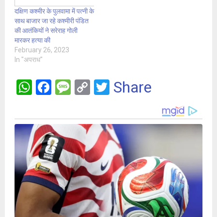
दक्षिण कश्मीर के पुलवामा में पत्नी के
साथ बाजार जा रहे कश्मीरी पंडित
की आतंकियों ने सरेराह गोली
मारकर हत्या की
February 26, 2023
In "अपराध"
W
F
M
C
T
Share
h
a
es
o
wi
at
ce
s
py
tt
s
b
a
Li
er
A
o
g
n
p
o
e
k
p
k