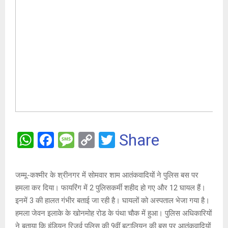
W
F
M
C
T
Share
h
a
es
o
wi
at
ce
s
py
tt
जम्मू-कश्मीर के श्रीनगर में सोमवार शाम आतंकवादियों ने पुलिस बस पर
s
b
a
Li
er
हमला कर दिया। फायरिंग में 2 पुलिसकर्मी शहीद हो गए और 12 घायल हैं।
A
o
g
n
इनमें 3 की हालत गंभीर बताई जा रही है। घायलों को अस्पताल भेजा गया है।
हमला जेवन इलाके के खोनमोह रोड के पंथा चौक में हुआ। पुलिस अधिकारियों
p
o
e
k
ने बताया कि इंडियन रिजर्व पुलिस की 9वीं बटालियन की बस पर आतंकवादियों