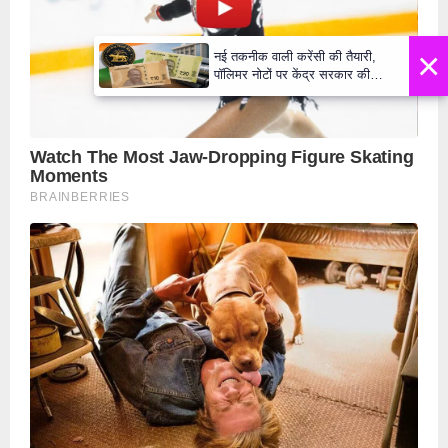
×
नई तकनीक वाली करेंसी की तैयारी,
पॉलिमर नोटों पर केंद्र सरकार की
मुहर,जल्द बाजार में दिखेंगे प्लास्टिक के
₹10 और ₹20 के नोट - Daily Lok
Manch PM Modi U