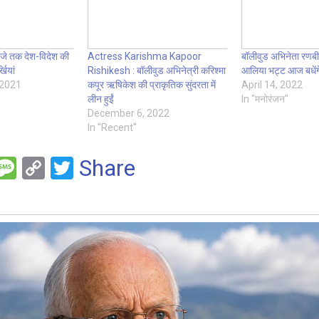
जे तक देश-विदेश की
Actress Karishma Kapoor
बॉलीवुड अभिनेता रणब
खियां
Rishikesh : बॉलीवुड अभिनेत्री करिश्मा
आलिया भट्ट आज बधेंगे 
 2021
कपूर ऋषिकेश की प्राकृतिक सुंदरता में
April 14, 2022
लीन हुईं
In "मनोरंजन"
December 6, 2022
In "Recent"
F
M
C
T
Share
es
o
wi
e
s
py
tt
a
Li
er
g
n
e
k