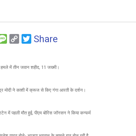
F
M
C
T
Share
es
o
wi
e
s
py
tt
a
Li
er
हमले में तीन जवान शहीद, 11 जख्मी।
g
n
e
k
ंद्र मोदी ने काशी में क्रूज से किए गंगा आरती के दर्शन।
िटेन में पहली मौत हुई, पीएम बोरिस जॉनसन ने किया कन्फर्म
िलेश यादव बोले- भाजपा भगवान के सामने झूठ बोल रही है