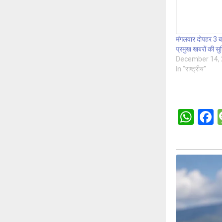
मंगलवार दोपहर 3 ब
प्रमुख खबरों की सुर्
December 14,
In "राष्ट्रीय"
W
h
a
at
c
s
b
A
o
p
o
p
k