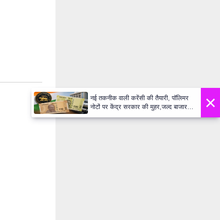
×
नई तकनीक वाली करेंसी की तैयारी, पॉलिमर
नोटों पर केंद्र सरकार की मुहर,जल्द बाजार में
दिखेंगे प्लास्टिक के ₹10 और ₹20 के नोट -
Daily Lok Manch PM Modi U