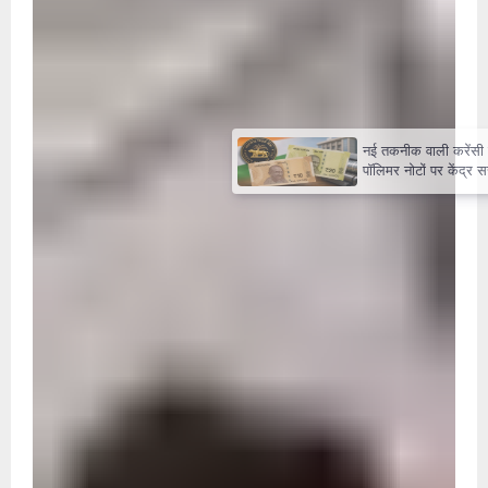
×
नई तकनीक वाली करेंसी की तैयारी,
पॉलिमर नोटों पर केंद्र सरकार की
मुहर,जल्द बाजार में दिखेंगे प्लास्टिक के
₹10 और ₹20 के नोट - Daily Lok
Manch PM Modi U