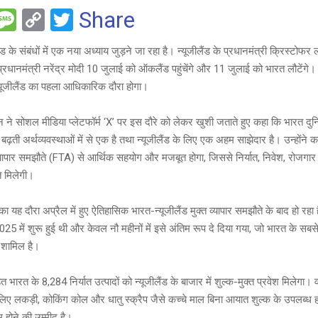
F
M
C
T
Share
es
o
wi
ड के संबंधों में एक नया अध्याय जुड़ने जा रहा है। न्यूजीलैंड के प्रधानमंत्री क्रिस्टोफर
e
s
py
tt
्रधानमंत्री नरेंद्र मोदी 10 जुलाई को ऑकलैंड पहुंचेंगे और 11 जुलाई को भारत लौटेंगे
a
Li
er
न्यूजीलैंड का पहला आधिकारिक दौरा होगा।
g
n
 ने सोशल मीडिया प्लेटफॉर्म ‘X’ पर इस दौरे को लेकर खुशी जताते हुए कहा कि भारत दुन
e
k
बढ़ती अर्थव्यवस्थाओं में से एक है तथा न्यूजीलैंड के लिए एक अहम साझेदार है। उन्होंने कह
 व्यापार समझौते (FTA) से आर्थिक सहयोग और मजबूत होगा, जिससे निर्यात, निवेश, रोजग
 मिलेगी।
 का यह दौरा अप्रैल में हुए ऐतिहासिक भारत-न्यूजीलैंड मुक्त व्यापार समझौते के बाद हो रह
025 में शुरू हुई थी और केवल नौ महीनों में इसे अंतिम रूप दे दिया गया, जो भारत के सबसे ते
ं शामिल है।
भारत के 8,284 निर्यात उत्पादों को न्यूजीलैंड के बाजार में शुल्क-मुक्त प्रवेश मिलेगा। 
 के लिए लकड़ी, कोकिंग कोल और धातु स्क्रैप जैसे कच्चे माल बिना आयात शुल्क के उपलब्ध ह
होने की उम्मीद है।