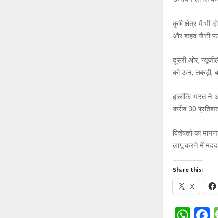
कृषि क्षेत्र में भ
और शहद जैसी फसल
दूसरी ओर, न्यूजी
को ऊन, लकड़ी, वा
हालांकि भारत ने अप
करीब 30 प्रतिशत ट
विशेषज्ञों का मान
लागू करने में मदद 
Share this:
X
W