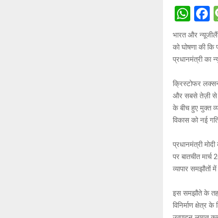
W
h
a
भारत और न्यूजीलैं
at
c
को घोषणा की कि प
s
b
प्रधानमंत्री का 
A
o
क्रिस्टोफर लक्सन
p
o
और सबसे तेज़ी से 
p
k
के बीच हुए मुक्त
विकास को नई गति
प्रधानमंत्री मोदी
पर बातचीत मार्च 2
व्यापार समझौतों मे
इस समझौते के तहत 
विनिर्माण क्षेत्र
उत्पादन लागत कम 