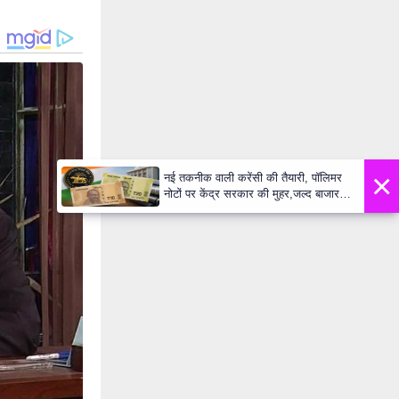
×
नई तकनीक वाली करेंसी की तैयारी, पॉलिमर
नोटों पर केंद्र सरकार की मुहर,जल्द बाजार में
दिखेंगे प्लास्टिक के ₹10 और ₹20 के नोट -
Daily Lok Manch PM Modi U