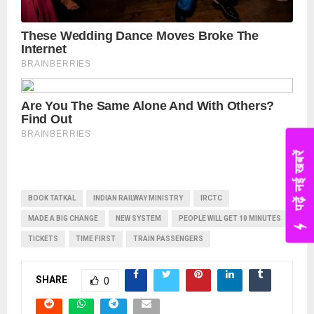
पढ़ें नई खबरें
BOOK TATKAL
INDIAN RAILWAY MINISTRY
IRCTC
MADE A BIG CHANGE
NEW SYSTEM
PEOPLE WILL GET 10 MINUTES
TICKETS
TIME FIRST
TRAIN PASSENGERS
SHARE
0