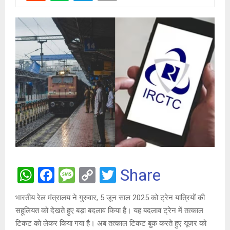
W
F
M
C
T
Share
h
a
es
o
wi
भारतीय रेल मंत्रालय ने गुरुवार, 5 जून साल 2025 को ट्रेन यात्रियों की
at
ce
s
py
tt
सहूलियत को देखते हुए बड़ा बदलाव किया है। यह बदलाव ट्रेन में तत्काल
s
b
a
Li
er
टिकट को लेकर किया गया है। अब तत्काल टिकट बुक करते हुए यूजर को