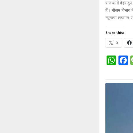
राजधानी देहरादून
हैं। मौसम विभाग
न्यूनतम तापमान 2
Share this:
X
W
h
a
at
c
s
b
A
o
p
o
p
k