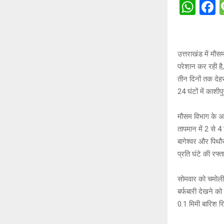
W
h
a
at
c
s
b
उत्तराखंड में मौ
A
o
परेशान कर रही है,
तीन दिनों तक देहर
p
o
24 घंटों में काशी
p
k
मौसम विभाग के अन
तापमान में 2 से 4
बागेश्वर और पिथौर
प्रति घंटे की रफ
सोमवार को चमोली 
बर्फबारी देखने को
0.1 मिमी बारिश रिक