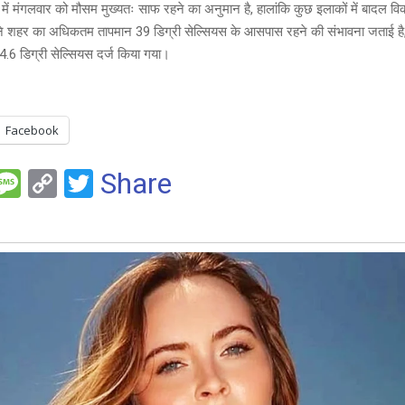
 में मंगलवार को मौसम मुख्यतः साफ रहने का अनुमान है, हालांकि कुछ इलाकों में बादल 
 ने शहर का अधिकतम तापमान 39 डिग्री सेल्सियस के आसपास रहने की संभावना जताई ह
4.6 डिग्री सेल्सियस दर्ज किया गया।
Facebook
F
M
C
T
Share
es
o
wi
e
s
py
tt
a
Li
er
g
n
e
k