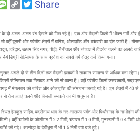
F
M
C
T
Share
es
o
wi
e
s
py
tt
a
Li
er
सम के दो अलग-अलग रंग देखने को मिल रहे हैं। एक ओर मैदानी जिलों में भीषण गर्मी और ह
g
n
 तो वहीं दूसरी ओर पर्वतीय क्षेत्रों में बारिश, ओलावृष्टि और बर्फबारी का दौर जारी है। मौ
ादून, हरिद्वार, ऊधम सिंह नगर, पौड़ी, नैनीताल और चंपावत में हीटवेव चलने का अलर्ट जा
e
k
पुर 44 डिग्री सेल्सियस के साथ प्रदेश का सबसे गर्म क्षेत्र दर्ज किया गया।
ुसार अगले दो से तीन दिनों तक मैदानी इलाकों में तापमान सामान्य से अधिक बना रहेगा
 डिग्री सेल्सियस तक गिरावट आने की संभावना है। वहीं पर्वतीय जिलों उत्तरकाशी, रुद्रप्
ागढ़ में मंगलवार को बारिश और ओलावृष्टि की संभावना जताई गई है। इन क्षेत्रों में 40 
्तार से तेज हवाएं चलने और बिजली चमकने का भी अनुमान है।
स्थित हेमकुंड साहिब, बद्रीनाथ धाम के नर-नारायण पर्वत और पिथौरागढ़ के नाभीढांग की 
 मिली। वहीं चमोली के जोशीमठ में 2.2 मिमी, चंपावत में 1.0 मिमी, मुनस्यारी में 0.4 मिमी 
ॉर्ड की गई। अल्मोड़ा के देवीधुरा में भी 1.5 मिमी वर्षा दर्ज हुई।