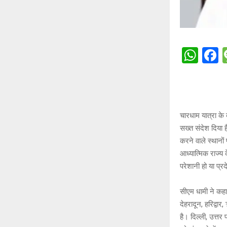
W
h
a
at
c
s
b
A
o
चारधाम यात्रा के 
सख्त संदेश दिया है
p
o
करने वाले स्थानो
p
k
आध्यात्मिक राज्य 
परेशानी हो या प्र
सीएम धामी ने कहा
देहरादून, हरिद्वा
है। दिल्ली, उत्तर