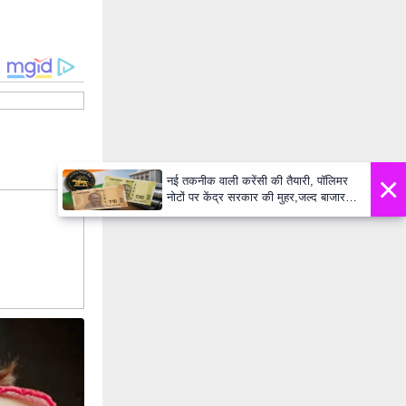
×
नई तकनीक वाली करेंसी की तैयारी, पॉलिमर
नोटों पर केंद्र सरकार की मुहर,जल्द बाजार में
दिखेंगे प्लास्टिक के ₹10 और ₹20 के नोट -
Daily Lok Manch PM Modi U