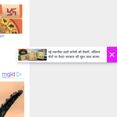
चांग
×
नई तकनीक वाली करेंसी की तैयारी, पॉलिमर
नोटों पर केंद्र सरकार की मुहर,जल्द बाजार में
दिखेंगे प्लास्टिक के ₹10 और ₹20 के नोट -
Daily Lok Manch PM Modi U