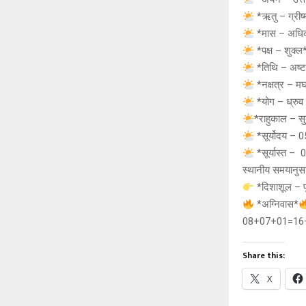
*ऋतु – ग्रीष
*मास – अधिक 
*पक्ष – शुक्ल
*तिथि – अष्ट
*नक्षत्र – मघा
*योग – ध्रुव 
*राहुकाल – स
*सूर्योदय – 
*सूर्यास्त – 
स्थानीय समयानुसार
*दिशाशूल – पूर
*अग्निवास*
08+07+01=16÷4=
Share this:
X