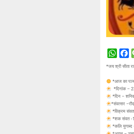
W
h
a
*जय श्री सीता र
at
c
s
b
*आज का पञ्
A
o
*दिनांक – 2
*दिन – शनिव
p
o
*संवत्सर –रौद
p
k
*विक्रम संव
*शक संवत -
*कलि युगाब्द
*अयन – उत्त