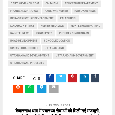
DAILYLOKMANCH.COM
CM DHAMI
EDUCATION DEPARTMENT
FINANCIAL APPROVAL
HARIDWAR KUMBH
HARIDWAR NEWS
INFRASTRUCTURE DEVELOPMENT
KALADHUNGI
KOTABAGH BRIDGE
KUMBH MELA 2027
MUKTESHWAR PARKING
NAINITAL NEWS
PANCHAYATS
PUSHKAR SINGH DHAMI
ROAD DEVELOPMENT
SCHOOL EDUCATION
URBAN LOCAL BODIES
UTTARAKHAND
UTTARAKHAND DEVELOPMENT
UTTARAKHAND GOVERNMENT
UTTARAKHAND PROJECTS
SHARE
0
PREVIOUS POST
केदारनाथ धाम में स्वास्थ्य सेवाओं को मिली नई मजबूती,