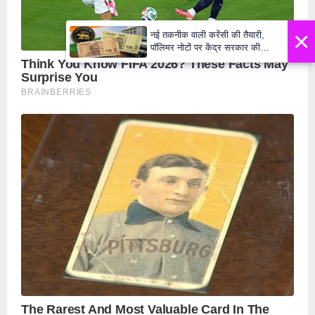
×
नई तकनीक वाली करेंसी की तैयारी,
पॉलिमर नोटों पर केंद्र सरकार की
मुहर,जल्द बाजार में दिखेंगे प्लास्टिक के
₹10 और ₹20 के नोट - Daily Lok
Manch PM Modi U