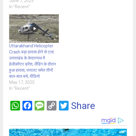
June 7, 2025
In "Recent"
Uttarakhand Helicopter
Crash बड़ा हादसा होने से टला:
उत्तराखंड के केदारनाथ में
हेलीकॉप्टर क्रैश, लैंडिंग के दौरान
हुआ हादसा, पायलट समेत तीनों
बाल-बाल बचे, वीडियो
May 17, 2025
In "Recent"
W
F
M
C
T
Share
h
a
es
o
wi
at
ce
s
py
tt
s
b
a
Li
er