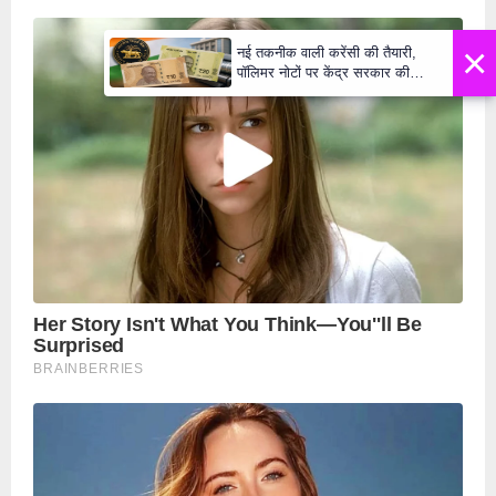
×
नई तकनीक वाली करेंसी की तैयारी,
पॉलिमर नोटों पर केंद्र सरकार की
मुहर,जल्द बाजार में दिखेंगे प्लास्टिक के
₹10 और ₹20 के नोट - Daily Lok
Manch PM Modi U