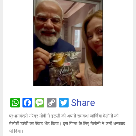
W
F
M
C
T
Share
h
a
es
o
wi
प्रधानमंत्री नरेंद्र मोदी ने इटली की अपनी समकक्ष जॉर्जिया मेलोनी को
at
ce
s
py
tt
मेलोडी टॉफी का पैकेट भेंट किया। इस गिफ्ट के लिए मेलोनी ने उन्हें धन्यवाद
s
b
a
Li
er
भी दिया।