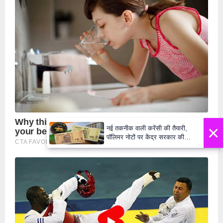
×
नई तकनीक वाली करेंसी की तैयारी,
पॉलिमर नोटों पर केंद्र सरकार की
मुहर,जल्द बाजार में दिखेंगे प्लास्टिक के
₹10 और ₹20 के नोट - Daily Lok
Manch PM Modi U