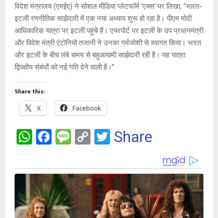
विदेश मंत्रालय (एमईए) ने सोशल मीडिया प्लेटफॉर्म ‘एक्स’ पर लिखा, “भारत-
इटली रणनीतिक साझेदारी में एक नया अध्याय शुरू हो रहा है। पीएम मोदी
आधिकारिक यात्रा पर इटली पहुंचे हैं। एयरपोर्ट पर इटली के उप प्रधानमंत्री
और विदेश मंत्री एंटोनियो तजानी ने उनका गर्मजोशी से स्वागत किया। भारत
और इटली के बीच लंबे समय से बहुआयामी साझेदारी रही है। यह यात्रा
द्विपक्षीय संबंधों को नई गति देने वाली है।”
Share this:
X
Facebook
W
F
M
C
T
Share
h
a
es
o
wi
at
ce
s
py
tt
s
b
a
Li
er
A
o
g
n
p
o
e
k