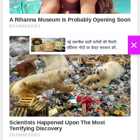
×
नई तकनीक वाली करेंसी की तैयारी,
पॉलिमर नोटों पर केंद्र सरकार की
मुहर,जल्द बाजार में दिखेंगे प्लास्टिक के
₹10 और ₹20 के नोट - Daily Lok
Manch PM Modi U