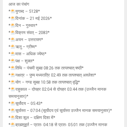
at
ce
s
py
tt
आज का पंचांग
s
b
a
Li
er
*
युगाब्द – 5128*
A
o
g
n
*
दिनांक – 21 मई 2026*
*
दिन – गुरुवार*
p
o
e
k
*
विक्रम संवत् – 2083*
p
k
*
अयन – उत्तरायण*
*
ऋतु – ग्रीष्म*
*
मास – अधिक ज्येष्ठ*
*
पक्ष – शुक्ल*
*
तिथि – पंचमी सुबह 08:26 तक तत्पश्चात् षष्ठी*
*
नक्षत्र – पुष्य मध्यरात्रि 02:49 तक तत्पश्चात् अश्लेशा*
*
योग – गण्ड सुबह 10:58 तक तत्पश्चात् वृद्धि*
*
राहुकाल – दोपहर 02:04 से दोपहर 03:44 तक (उज्जैन मानक
समयानुसार)*
*
सूर्योदय – 05:43*
*
सूर्यास्त – 07:04 (सूर्योदय एवं सूर्यास्त उज्जैन मानक समयानुसार)*
*
दिशा शूल – दक्षिण दिशा में*
*
ब्रह्ममुहूर्त – प्रातः 04:18 से प्रातः 05:01 तक (उज्जैन मानक