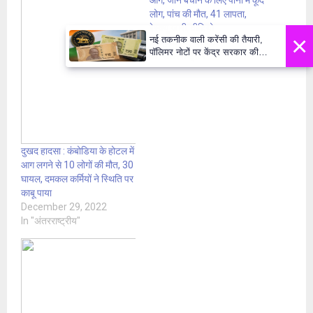
लोग, पांच की मौत, 41 लापता,
रेस्क्यू जारी, वीडियो
×
नई तकनीक वाली करेंसी की तैयारी,
August 2, 2026
पॉलिमर नोटों पर केंद्र सरकार की
In "अंतरराष्ट्रीय"
मुहर,जल्द बाजार में दिखेंगे प्लास्टिक के
₹10 और ₹20 के नोट - Daily Lok
Manch PM Modi U
दुखद हादसा : कंबोडिया के होटल में
आग लगने से 10 लोगों की मौत, 30
घायल, दमकल कर्मियों ने स्थिति पर
काबू पाया
December 29, 2022
In "अंतरराष्ट्रीय"