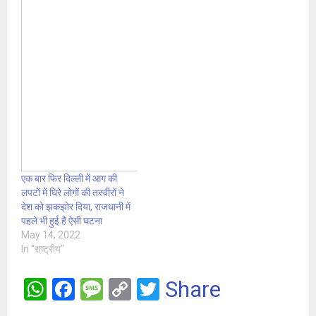
एक बार फिर दिल्ली में आग की
लपटों में घिरे लोगों की तस्वीरों ने
देश को झकझोर दिया, राजधानी में
पहले भी हुई है ऐसी घटना
May 14, 2022
In "राष्ट्रीय"
W
F
M
C
T
Share
h
a
es
o
wi