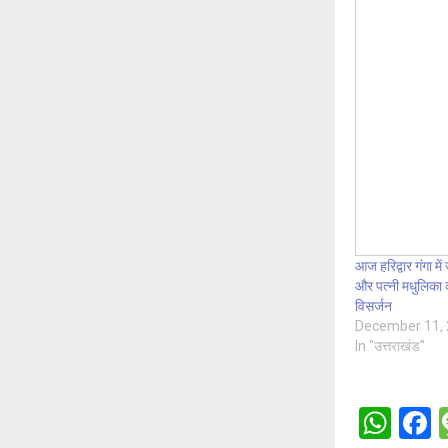
आज हरिद्वार गंगा म
और पत्नी मधुलिका क
विसर्जन
December 11,
In "उत्तराखंड"
W