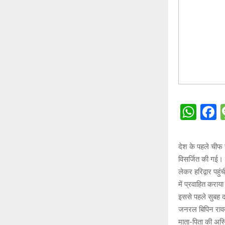
W
h
a
at
c
देश के पहले चीफ
s
b
विसर्जित की गई। 
A
o
लेकर हरिद्वार पहु
में प्रवाहित कराय
p
o
इससे पहले सुबह दो
p
k
जनरल बिपिन रावत
माता-पिता की अस्थ