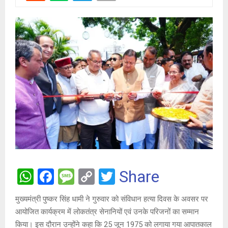
W
F
M
C
T
Share
h
a
es
o
wi
मुख्यमंत्री पुष्कर सिंह धामी ने गुरुवार को संविधान हत्या दिवस के अवसर पर
at
ce
s
py
tt
आयोजित कार्यक्रम में लोकतंत्र सेनानियों एवं उनके परिजनों का सम्मान
s
b
a
Li
er
किया। इस दौरान उन्होंने कहा कि 25 जून 1975 को लगाया गया आपातकाल