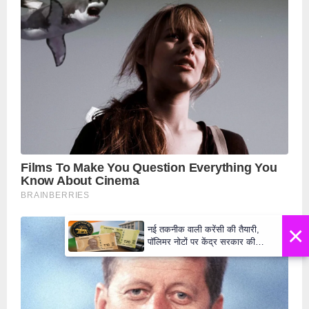
×
नई तकनीक वाली करेंसी की तैयारी,
पॉलिमर नोटों पर केंद्र सरकार की
मुहर,जल्द बाजार में दिखेंगे प्लास्टिक के
₹10 और ₹20 के नोट - Daily Lok
Manch PM Modi U