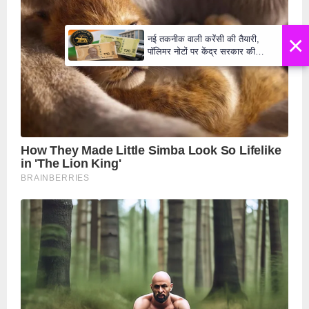
×
नई तकनीक वाली करेंसी की तैयारी,
पॉलिमर नोटों पर केंद्र सरकार की
मुहर,जल्द बाजार में दिखेंगे प्लास्टिक के
₹10 और ₹20 के नोट - Daily Lok
Manch PM Modi U