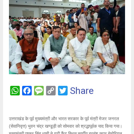
W
F
M
C
T
Share
h
a
es
o
wi
at
ce
s
py
tt
s
b
a
Li
er
उत्तराखंड के पूर्व मुख्यमंत्री और भारत सरकार के पूर्व मंत्री मेजर जनरल
A
o
g
n
(सेवानिवृत्त) भुवन चंद्र खण्डूड़ी को सोमवार को श्रद्धापूर्वक याद किया गया।
मुख्यमंत्री पुष्कर सिंह धामी ने गढ़ी कैंट स्थित स्वर्गीय हरबंश कपूर मेमोरियल