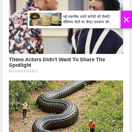
×
नई तकनीक वाली करेंसी की तैयारी,
पॉलिमर नोटों पर केंद्र सरकार की
मुहर,जल्द बाजार में दिखेंगे प्लास्टिक के
₹10 और ₹20 के नोट - Daily Lok
Manch PM Modi U