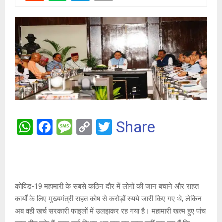
W
F
M
C
T
Share
h
a
es
o
wi
at
ce
s
py
tt
s
b
a
Li
er
A
o
g
n
कोविड-19 महामारी के सबसे कठिन दौर में लोगों की जान बचाने और राहत
कार्यों के लिए मुख्यमंत्री राहत कोष से करोड़ों रुपये जारी किए गए थे, लेकिन
p
o
e
k
अब वही खर्च सरकारी फाइलों में उलझकर रह गया है। महामारी खत्म हुए पांच