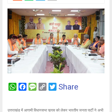
W
F
M
C
T
Share
h
a
es
o
wi
at
ce
s
py
tt
s
b
a
Li
er
उत्तराखंड में आगामी विधानसभा चुनाव को लेकर भारतीय जनता पार्टी ने अभी