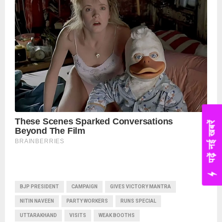
पढ़ें नई खबरें
BJP PRESIDENT
CAMPAIGN
GIVES VICTORY MANTRA
NITIN NAVEEN
PARTY WORKERS
RUNS SPECIAL
UTTARAKHAND
VISITS
WEAK BOOTHS