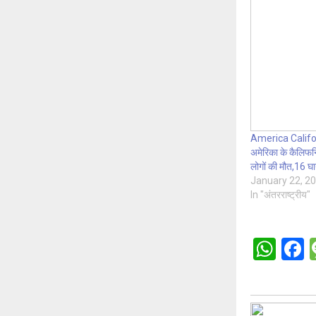
America Califor
अमेरिका के कैलिफर्न
लोगों की मौत,16 घ
January 22, 2
In "अंतरराष्ट्रीय"
W
h
a
at
c