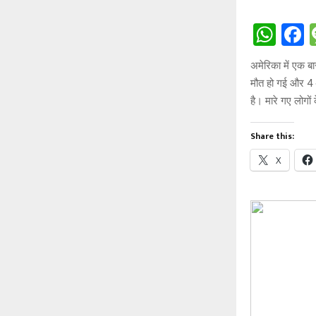
W
h
a
अमेरिका में एक बा
at
c
मौत हो गई और 4 अ
s
b
है। मारे गए लोगों
A
o
Share this:
p
o
X
p
k