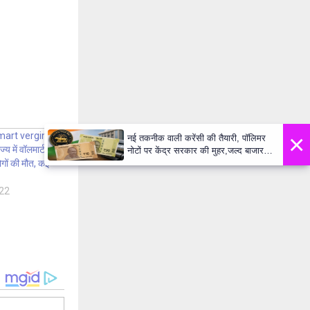
×
art verginia :
नई तकनीक वाली करेंसी की तैयारी, पॉलिमर
्य में वॉलमार्ट
नोटों पर केंद्र सरकार की मुहर,जल्द बाजार में
लोगों की मौत, कई
दिखेंगे प्लास्टिक के ₹10 और ₹20 के नोट -
Daily Lok Manch PM Modi U
22