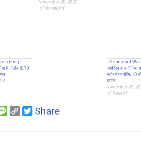
जिसमें कम से कम 5 लोगों की मौत हो गई,
November 20, 2022
जबकि 18 लोग घायल…
In "अंतरराष्ट्रीय"
nia firing :
US shootout Walm
िया में गोलीबारी, 10
अमेरिका के वर्जीनिया राज
ायल
स्टोर में फायरिंग, 10 
023
घायल
November 23, 20
In "Recent"
F
M
C
T
Share
es
o
wi
e
s
py
tt