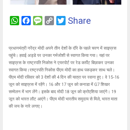
W
F
M
C
T
Share
h
a
es
o
wi
at
ce
s
py
tt
s
b
a
Li
er
प्रधानमंत्री नरेंद्र मोदी अपने तीन देशों के दौरे के पहले चरण में साइप्रस
A
o
g
n
पहुंचे। हवाई अड्डे पर उनका गर्मजोशी से स्वागत किया गया। यहां पर
साइप्रस के राष्ट्रपति निकोस ने एयरपोर्ट पर रेड कार्पेट बिछाकर उनका
p
o
e
k
स्वागत किया।राष्ट्रपति निकोस पीएम मोदी का हाथ पकड़कर साथ चले।
p
k
पीएम मोदी रविवार को 3 देशों की 4 दिन की यात्रा पर रवाना हुए। वे 15-16
जून को साइप्रस में रहेंगे। 16 और 17 जून को कनाडा में G7 शिखर
सम्मेलन में भाग लेंगे। इसके बाद मोदी 18 जून को क्रोएशिया जाएंगे। 19
जून को भारत लौट आएंगे। पीएम मोदी भारतीय समुदाय से मिले, भारत माता
की जय के नारे लगाए।