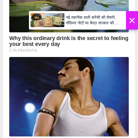
×
नई तकनीक वाली करेंसी की तैयारी,
पॉलिमर नोटों पर केंद्र सरकार की
मुहर,जल्द बाजार में दिखेंगे प्लास्टिक के
₹10 और ₹20 के नोट - Daily Lok
Manch PM Modi U