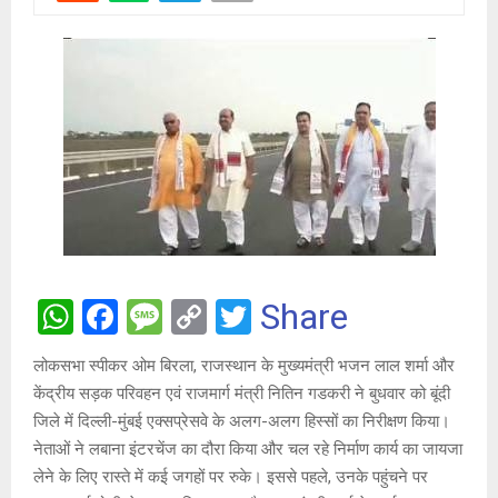
W
F
M
C
T
Share
h
a
es
o
wi
लोकसभा स्पीकर ओम बिरला, राजस्थान के मुख्यमंत्री भजन लाल शर्मा और
at
ce
s
py
tt
केंद्रीय सड़क परिवहन एवं राजमार्ग मंत्री नितिन गडकरी ने बुधवार को बूंदी
s
b
a
Li
er
जिले में दिल्ली-मुंबई एक्सप्रेसवे के अलग-अलग हिस्सों का निरीक्षण किया।
A
o
g
n
नेताओं ने लबाना इंटरचेंज का दौरा किया और चल रहे निर्माण कार्य का जायजा
लेने के लिए रास्ते में कई जगहों पर रुके। इससे पहले, उनके पहुंचने पर
p
o
e
k