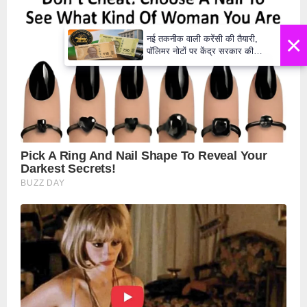
×
नई तकनीक वाली करेंसी की तैयारी,
पॉलिमर नोटों पर केंद्र सरकार की
मुहर,जल्द बाजार में दिखेंगे प्लास्टिक के
₹10 और ₹20 के नोट - Daily Lok
Manch PM Modi U