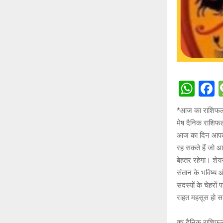
W
h
a
*आज का राशिफ
at
c
मेष दैनिक राशिफ
s
b
आज का दिन आपको
A
o
रह सकते हैं जो 
बेहतर रहेगा। शेय
p
o
संतान के भविष्य 
p
k
सदस्यों के चेहरो
राहत महसूस हो स
वृष दैनिक राशिफ