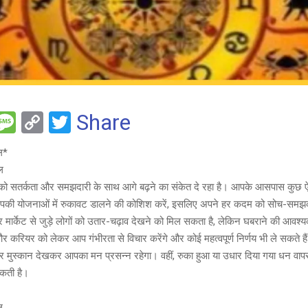
F
M
C
T
Share
es
o
wi
ल*
e
s
py
tt
ल
a
Li
er
 सतर्कता और समझदारी के साथ आगे बढ़ने का संकेत दे रहा है। आपके आसपास कुछ ऐ
g
n
आपकी योजनाओं में रुकावट डालने की कोशिश करें, इसलिए अपने हर कदम को सोच-समझ
र मार्केट से जुड़े लोगों को उतार-चढ़ाव देखने को मिल सकता है, लेकिन घबराने की आवश्य
e
k
और करियर को लेकर आप गंभीरता से विचार करेंगे और कोई महत्वपूर्ण निर्णय भी ले सकते है
ं पर मुस्कान देखकर आपका मन प्रसन्न रहेगा। वहीं, रुका हुआ या उधार दिया गया धन वापस
कती है।
ल