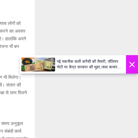
ित्व लोगों को
म करने का अवसर
 है। हालांकि अपने
 योजना भी बन
×
नई तकनीक वाली करेंसी की तैयारी, पॉलिमर
नोटों पर केंद्र सरकार की मुहर,जल्द बाजार में
दिखेंगे प्लास्टिक के ₹10 और ₹20 के नोट -
ग भी मिलेगा।
Daily Lok Manch PM Modi U
चें। संतान की
पक्ष से लाभ मिलने
लिए समय अनुकूल
 संबंधी कार्य