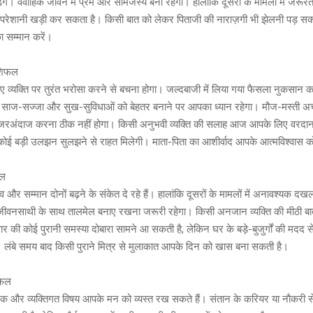
ंगे। वैवाहिक जीवन में प्रेम और सामंजस्य बना रहेगा। हालांकि दूसरों के मामलों में जरूरत स
रेशानी खड़ी कर सकता है। किसी बात को लेकर पिताजी की नाराज़गी भी झेलनी पड़ सक
 सम्मान करें।
ाशिफल
्यक्ति पर तुरंत भरोसा करने से बचना होगा। जल्दबाजी में लिया गया फैसला नुकसान 
साज-सज्जा और सुख-सुविधाओं को बेहतर बनाने पर आपका ध्यान रहेगा। मौज-मस्ती अच्
ो नजरअंदाज करना ठीक नहीं होगा। किसी अनुभवी व्यक्ति की सलाह आज आपके लिए वरदा
 की कोई बड़ी उलझन सुलझने से राहत मिलेगी। माता-पिता का आशीर्वाद आपके आत्मविश्वास 
फल
 सम्मान दोनों बढ़ने के संकेत दे रहे हैं। हालांकि दूसरों के मामलों में अनावश्यक दखल
ीवनसाथी के साथ तालमेल बनाए रखना जरूरी रहेगा। किसी अनजान व्यक्ति की मीठी बात
िवार की कोई पुरानी समस्या दोबारा सामने आ सकती है, लेकिन घर के बड़े-बुजुर्गों की मद
लंबे समय बाद किसी पुराने मित्र से मुलाकात आपके दिन को खास बना सकती है।
िफल
 और व्यक्तिगत विषय आपके मन को व्यस्त रख सकते हैं। संतान के करियर या नौकरी से ज