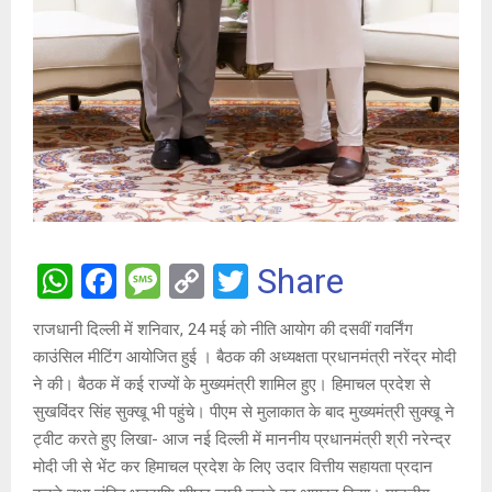
W
F
M
C
T
Share
h
a
es
o
wi
राजधानी दिल्ली में शनिवार, 24 मई को नीति आयोग की दसवीं गवर्निंग
at
ce
s
py
tt
काउंसिल मीटिंग आयोजित हुई । बैठक की अध्यक्षता प्रधानमंत्री नरेंद्र मोदी
s
b
a
Li
er
ने की। बैठक में कई राज्यों के मुख्यमंत्री शामिल हुए। हिमाचल प्रदेश से
A
o
g
n
सुखविंदर सिंह सुक्खू भी पहुंचे। पीएम से मुलाकात के बाद मुख्यमंत्री सुक्खू ने
ट्वीट करते हुए लिखा- आज नई दिल्ली में माननीय प्रधानमंत्री श्री नरेन्द्र
p
o
e
k
मोदी जी से भेंट कर हिमाचल प्रदेश के लिए उदार वित्तीय सहायता प्रदान