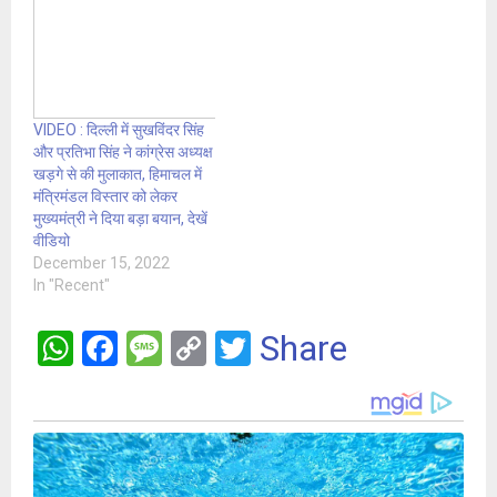
VIDEO : दिल्ली में सुखविंदर सिंह
और प्रतिभा सिंह ने कांग्रेस अध्यक्ष
खड़गे से की मुलाकात, हिमाचल में
मंत्रिमंडल विस्तार को लेकर
मुख्यमंत्री ने दिया बड़ा बयान, देखें
वीडियो
December 15, 2022
In "Recent"
W
F
M
C
T
Share
h
a
es
o
wi
at
ce
s
py
tt
s
b
a
Li
er
A
o
g
n