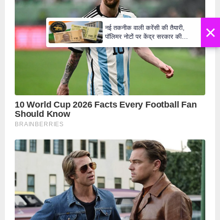
×
नई तकनीक वाली करेंसी की तैयारी,
पॉलिमर नोटों पर केंद्र सरकार की
मुहर,जल्द बाजार में दिखेंगे प्लास्टिक के
₹10 और ₹20 के नोट - Daily Lok
Manch PM Modi U