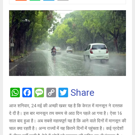
W
F
M
C
T
Share
h
a
es
o
wi
आज शनिवार, 24 मई की अच्छी खबर यह है कि केरल में मानसून ने दस्तक
at
ce
s
py
tt
दे दी है। इस बार मानसून तय समय से आठ दिन पहले आ गया है। ऐसा 16
s
b
a
Li
er
साल बाद हुआ है। अब सबसे महत्वपूर्ण यह है कि आने वाले दिनों में मानसून की
A
o
g
n
चाल क्या रहती है। अन्य राज्यों में यह कितने दिनों में पहुंचता है। कई प्रदेशों