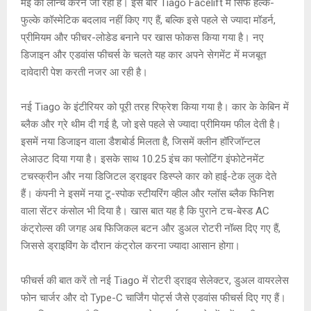
A
o
g
n
मई को लॉन्च करने जा रही है। इस बार Tiago Facelift में सिर्फ हल्के-
फुल्के कॉस्मेटिक बदलाव नहीं किए गए हैं, बल्कि इसे पहले से ज्यादा मॉडर्न,
p
o
e
k
प्रीमियम और फीचर-लोडेड बनाने पर खास फोकस किया गया है। नए
p
k
डिजाइन और एडवांस फीचर्स के चलते यह कार अपने सेगमेंट में मजबूत
दावेदारी पेश करती नजर आ रही है।
नई Tiago के इंटीरियर को पूरी तरह रिफ्रेश किया गया है। कार के केबिन में
ब्लैक और ग्रे थीम दी गई है, जो इसे पहले से ज्यादा प्रीमियम फील देती है।
इसमें नया डिजाइन वाला डैशबोर्ड मिलता है, जिसमें क्लीन हॉरिजॉन्टल
लेआउट दिया गया है। इसके साथ 10.25 इंच का फ्लोटिंग इंफोटेनमेंट
टचस्क्रीन और नया डिजिटल ड्राइवर डिस्प्ले कार को हाई-टेक लुक देते
हैं। कंपनी ने इसमें नया टू-स्पोक स्टीयरिंग व्हील और ग्लॉस ब्लैक फिनिश
वाला सेंटर कंसोल भी दिया है। खास बात यह है कि पुराने टच-बेस्ड AC
कंट्रोल्स की जगह अब फिजिकल बटन और डुअल रोटरी नॉब्स दिए गए हैं,
जिससे ड्राइविंग के दौरान कंट्रोल करना ज्यादा आसान होगा।
फीचर्स की बात करें तो नई Tiago में रोटरी ड्राइव सेलेक्टर, डुअल वायरलेस
फोन चार्जर और दो Type-C चार्जिंग पोर्ट्स जैसे एडवांस फीचर्स दिए गए हैं।