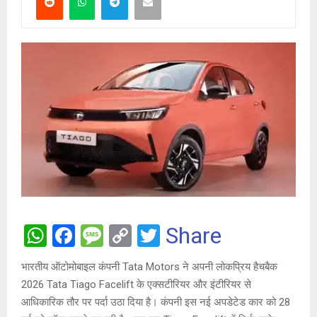
W
F
M
C
T
Share
h
a
es
o
wi
भारतीय ऑटोमोबाइल कंपनी Tata Motors ने अपनी लोकप्रिय हैचबैक
at
ce
s
py
tt
2026 Tata Tiago Facelift के एक्सटीरियर और इंटीरियर से
s
b
a
Li
er
आधिकारिक तौर पर पर्दा उठा दिया है। कंपनी इस नई अपडेटेड कार को 28