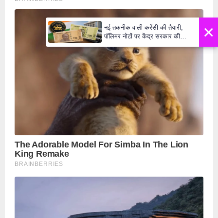
×
नई तकनीक वाली करेंसी की तैयारी,
पॉलिमर नोटों पर केंद्र सरकार की
मुहर,जल्द बाजार में दिखेंगे प्लास्टिक के
₹10 और ₹20 के नोट - Daily Lok
Manch PM Modi U