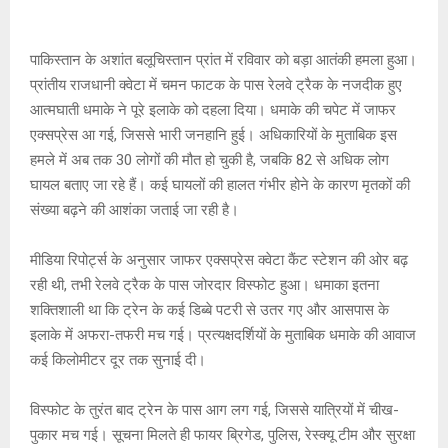
at
ce
s
py
tt
s
b
a
Li
er
पाकिस्तान के अशांत बलूचिस्तान प्रांत में रविवार को बड़ा आतंकी हमला हुआ।
A
o
g
n
प्रांतीय राजधानी क्वेटा में चमन फाटक के पास रेलवे ट्रैक के नजदीक हुए
आत्मघाती धमाके ने पूरे इलाके को दहला दिया। धमाके की चपेट में जाफर
p
o
e
k
एक्सप्रेस आ गई, जिससे भारी जनहानि हुई। अधिकारियों के मुताबिक इस
p
k
हमले में अब तक 30 लोगों की मौत हो चुकी है, जबकि 82 से अधिक लोग
घायल बताए जा रहे हैं। कई घायलों की हालत गंभीर होने के कारण मृतकों की
संख्या बढ़ने की आशंका जताई जा रही है।
मीडिया रिपोर्ट्स के अनुसार जाफर एक्सप्रेस क्वेटा कैंट स्टेशन की ओर बढ़
रही थी, तभी रेलवे ट्रैक के पास जोरदार विस्फोट हुआ। धमाका इतना
शक्तिशाली था कि ट्रेन के कई डिब्बे पटरी से उतर गए और आसपास के
इलाके में अफरा-तफरी मच गई। प्रत्यक्षदर्शियों के मुताबिक धमाके की आवाज
कई किलोमीटर दूर तक सुनाई दी।
विस्फोट के तुरंत बाद ट्रेन के पास आग लग गई, जिससे यात्रियों में चीख-
पुकार मच गई। सूचना मिलते ही फायर ब्रिगेड, पुलिस, रेस्क्यू टीम और सुरक्षा